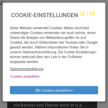
DE
|
EN
COOKIE-EINSTELLUNGEN
Diese Website verwendet Cookies: Neben technisch
notwendigen Cookies verwenden wir auch solche, deren
Zweck die Analyse von Webseitenzugriffen ist und
Cookies, die durch Drittanbieter wie Youtube oder Google
gesetzt werden. Nähere Informationen finden Sie in
unserer Datenschutzerklärung. Die Cookie-Einstellungen
DOMINIK MAYR
können jederzeit über den Link in der Fußleiste
angepasst werden.
Datenschutzerklärung
Domink Mayr, 1983 in Linz geboren,
studierte zunächst Audio
Cookies auswählen
Engineering am SAE Wien, Jazz Bass
bei Stephan Kondert und Achim Tang
Alle Cookies akzeptieren
und Musikproduktion bei Bob
Brockmann in New York City.
Als Bassist und Pianist wirkt er u.a.