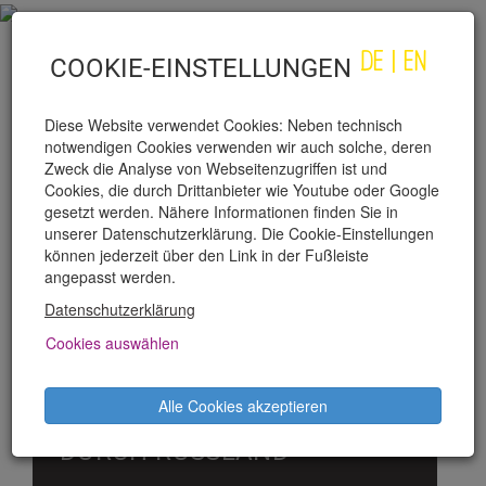
DE
|
EN
COOKIE-EINSTELLUNGEN
Diese Website verwendet Cookies: Neben technisch
notwendigen Cookies verwenden wir auch solche, deren
Zweck die Analyse von Webseitenzugriffen ist und
Cookies, die durch Drittanbieter wie Youtube oder Google
gesetzt werden. Nähere Informationen finden Sie in
unserer Datenschutzerklärung. Die Cookie-Einstellungen
PRODUKTIONEN
können jederzeit über den Link in der Fußleiste
angepasst werden.
»VOM KRIEG«:
Datenschutzerklärung
UKRAINISCHE
Cookies auswählen
DRAMATIKER:INNEN
ERZÄHLEN VOM LEBEN
Alle Cookies akzeptieren
WÄHREND DER INVASION
DURCH RUSSLAND