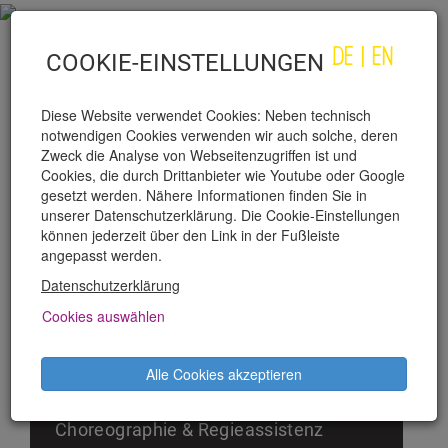
DE
|
EN
COOKIE-EINSTELLUNGEN
Diese Website verwendet Cookies: Neben technisch
notwendigen Cookies verwenden wir auch solche, deren
Zweck die Analyse von Webseitenzugriffen ist und
Cookies, die durch Drittanbieter wie Youtube oder Google
gesetzt werden. Nähere Informationen finden Sie in
unserer Datenschutzerklärung. Die Cookie-Einstellungen
MELINA PAPOULIA
können jederzeit über den Link in der Fußleiste
angepasst werden.
Datenschutzerklärung
PRODUKTIONEN
Cookies auswählen
DU HERBERT
Alle Cookies akzeptieren
Regieassistenz
FAARM ANIMAAL
Choreographie & Regieassistenz