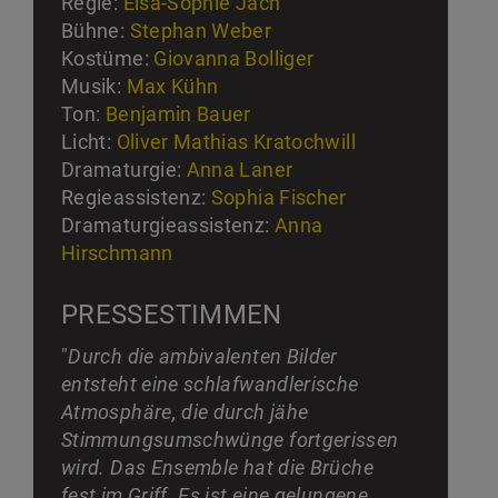
Regie:
Elsa-Sophie Jach
Bühne:
Stephan Weber
Kostüme:
Giovanna Bolliger
Musik:
Max Kühn
Ton:
Benjamin Bauer
Licht:
Oliver Mathias Kratochwill
Dramaturgie:
Anna Laner
Regieassistenz:
Sophia Fischer
Dramaturgieassistenz:
Anna
Hirschmann
PRESSESTIMMEN
"
Durch die ambivalenten Bilder
entsteht eine schlafwandlerische
Atmosphäre, die durch jähe
Stimmungsumschwünge fortgerissen
wird. Das Ensemble hat die Brüche
fest im Griff. Es ist eine gelungene