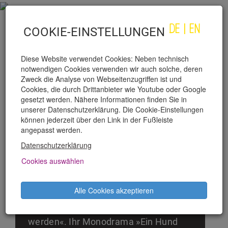
DE
|
EN
COOKIE-EINSTELLUNGEN
Diese Website verwendet Cookies: Neben technisch
notwendigen Cookies verwenden wir auch solche, deren
Zweck die Analyse von Webseitenzugriffen ist und
Cookies, die durch Drittanbieter wie Youtube oder Google
gesetzt werden. Nähere Informationen finden Sie in
unserer Datenschutzerklärung. Die Cookie-Einstellungen
TERESA PRÄAUER
können jederzeit über den Link in der Fußleiste
angepasst werden.
Datenschutzerklärung
Teresa Präauer, geb. 1979, studierte
Germanistik und bildende Kunst. Im
Cookies auswählen
Wallstein Verlag erschienen die
Romane »Für den Herrscher aus
Alle Cookies akzeptieren
Übersee«, »Johnny und Jean«, »Oh
Schimmi« und der Essay »Tier
werden«. Ihr Monodrama »Ein Hund