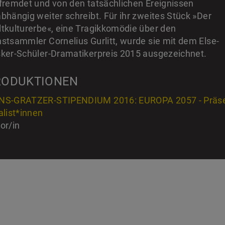
fremdet und von den tatsächlichen Ereignissen
bhängig weiter schreibt. Für ihr zweites Stück »Der
tkulturerbe«, eine Tragikkomödie über den
stsammler Cornelius Gurlitt, wurde sie mit dem Else-
ker-Schüler-Dramatikerpreis 2015 ausgezeichnet.
RODUKTIONEN
S-GRATZER-STIPENDIUM 2016: EUROPA 2057 - Präsen
alist*innen
or/in