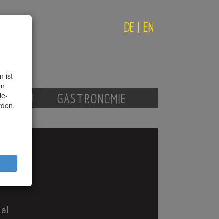
DE
|
EN
 ist
en.
ie-
AGAZIN
GASTRONOMIE
rden.
eal