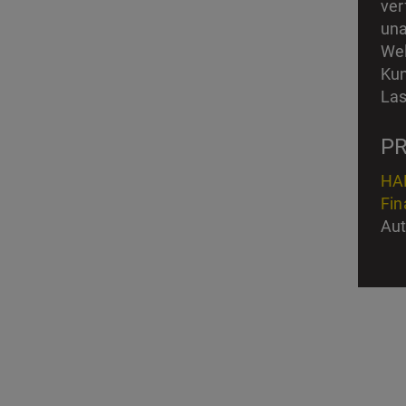
ver
una
Wel
Kun
Las
P
HAN
Fin
Aut