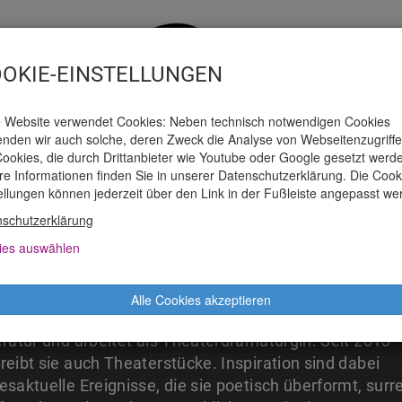
OKIE-EINSTELLUNGEN
 Website verwendet Cookies: Neben technisch notwendigen Cookies
nden wir auch solche, deren Zweck die Analyse von Webseitenzugriffen
ookies, die durch Drittanbieter wie Youtube oder Google gesetzt werd
e Informationen finden Sie in unserer Datenschutzerklärung. Die Cook
AUSPIELHAUS
TICKETS
PRESSE
M
ellungen können jederzeit über den Link in der Fußleiste angepasst we
schutzerklärung
ies auswählen
PHIE NIKOLITSCH
Alle Cookies akzeptieren
hie Nikolitsch wurde 1979 geboren. Sie studierte
eratur und arbeitet als Theaterdramaturgin. Seit 2013
reibt sie auch Theaterstücke. Inspiration sind dabei
esaktuelle Ereignisse, die sie poetisch überformt, surr