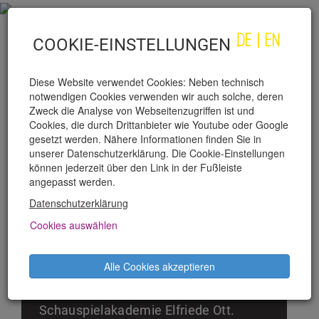
DE
|
EN
COOKIE-EINSTELLUNGEN
Diese Website verwendet Cookies: Neben technisch
notwendigen Cookies verwenden wir auch solche, deren
Zweck die Analyse von Webseitenzugriffen ist und
Cookies, die durch Drittanbieter wie Youtube oder Google
gesetzt werden. Nähere Informationen finden Sie in
unserer Datenschutzerklärung. Die Cookie-Einstellungen
WERNER MANUEL BRÄUER
können jederzeit über den Link in der Fußleiste
angepasst werden.
Datenschutzerklärung
Werner Manuel Bräuer wurde 1982 in
Wels geboren. Er spielte den Satan in
Cookies auswählen
"Phettberg spricht mit dem Engel" im
Kabarett Stadnikow und im
Alle Cookies akzeptieren
Akademietheater, danach
Ausbildung an der
Schauspielakademie Elfriede Ott.