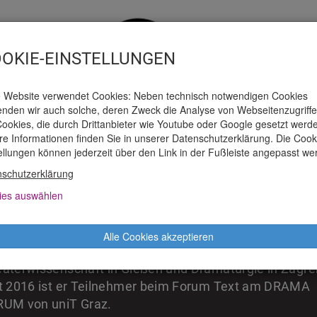
OKIE-EINSTELLUNGEN
 Website verwendet Cookies: Neben technisch notwendigen Cookies
nden wir auch solche, deren Zweck die Analyse von Webseitenzugriffen
ookies, die durch Drittanbieter wie Youtube oder Google gesetzt werd
e Informationen finden Sie in unserer Datenschutzerklärung. Die Cook
AUSPIELHAUS
TICKETS
PRESSE
M
ellungen können jederzeit über den Link in der Fußleiste angepasst we
schutzerklärung
ies auswählen
AXIMILIAN ZAHN
Alle Cookies akzeptieren
t in Frankfurt am Main, studierte Angewandte
aterwissenschaft in Gießen und Dramaturgie in Zagre
t 2016 ist er Teilnehmer beim Forum Text am DRAMA
UM von uniT Graz.