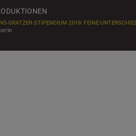
RODUKTIONEN
NS-GRATZER-STIPENDIUM 2018: FEINE UNTERSCHIED
or/in