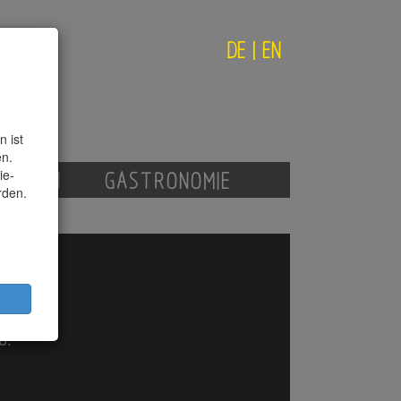
DE
|
EN
 ist
en.
ie-
AGAZIN
GASTRONOMIE
rden.
b.