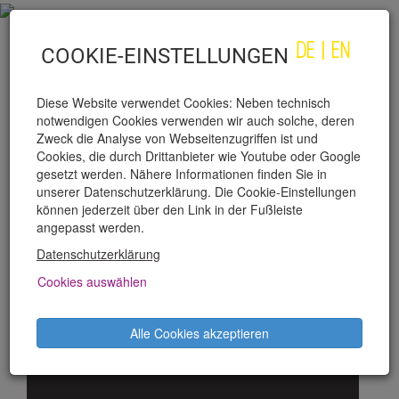
DE
|
EN
COOKIE-EINSTELLUNGEN
Diese Website verwendet Cookies: Neben technisch
notwendigen Cookies verwenden wir auch solche, deren
Zweck die Analyse von Webseitenzugriffen ist und
Cookies, die durch Drittanbieter wie Youtube oder Google
gesetzt werden. Nähere Informationen finden Sie in
unserer Datenschutzerklärung. Die Cookie-Einstellungen
RYAN CARPENTER
können jederzeit über den Link in der Fußleiste
angepasst werden.
Datenschutzerklärung
PRODUKTIONEN
Cookies auswählen
ELEKTRA – WAS IST DAS FÜR 1
Alle Cookies akzeptieren
MORGEN?
Korrepetition