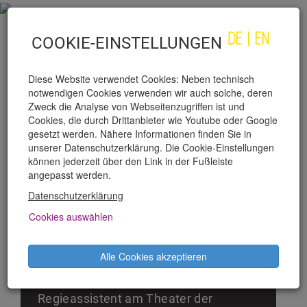
DE
|
EN
COOKIE-EINSTELLUNGEN
Diese Website verwendet Cookies: Neben technisch
notwendigen Cookies verwenden wir auch solche, deren
Zweck die Analyse von Webseitenzugriffen ist und
Cookies, die durch Drittanbieter wie Youtube oder Google
gesetzt werden. Nähere Informationen finden Sie in
unserer Datenschutzerklärung. Die Cookie-Einstellungen
BERNHARD STUDLAR
können jederzeit über den Link in der Fußleiste
angepasst werden.
Datenschutzerklärung
Bernhard Studlar, geboren 1972, lebt
als freischaffender Autor in Wien. Er
Cookies auswählen
studierte an der Universität Wien
Theaterwissenschaft, Philosophie,
Alle Cookies akzeptieren
Germanistik und Publizistik und war
von 1995–1998 Dramaturg und
Regieassistent am Theater der