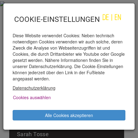
DE
|
EN
COOKIE-EINSTELLUNGEN
Diese Website verwendet Cookies: Neben technisch
notwendigen Cookies verwenden wir auch solche, deren
Zweck die Analyse von Webseitenzugriffen ist und
Cookies, die durch Drittanbieter wie Youtube oder Google
gesetzt werden. Nähere Informationen finden Sie in
unserer Datenschutzerklärung. Die Cookie-Einstellungen
PUBLIKUMSDIENST
können jederzeit über den Link in der Fußleiste
angepasst werden.
Datenschutzerklärung
Lukas Formanek
Eugenia Hauser
Cookies auswählen
Thomas Kernacs
Rodrigo Lagos
Alle Cookies akzeptieren
Ekaterina Levtonova
Lilith Patscheider
Sarah Tosse