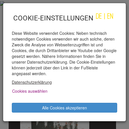
DE
|
EN
COOKIE-EINSTELLUNGEN
Diese Website verwendet Cookies: Neben technisch
notwendigen Cookies verwenden wir auch solche, deren
Zweck die Analyse von Webseitenzugriffen ist und
Cookies, die durch Drittanbieter wie Youtube oder Google
gesetzt werden. Nähere Informationen finden Sie in
unserer Datenschutzerklärung. Die Cookie-Einstellungen
PRODUKTIONEN
können jederzeit über den Link in der Fußleiste
angepasst werden.
VERNISSAGE "BRÜSSEL,
Datenschutzerklärung
22. MÄRZ 2016" GRAFIKEN
Cookies auswählen
GEORG RIESENHUBER
Alle Cookies akzeptieren