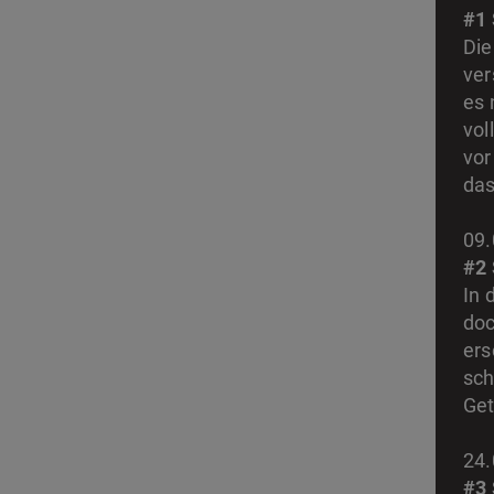
#1
Die
ver
es 
vol
vor
das
09.
#2
In 
doc
ers
sch
Ge
24.
#3