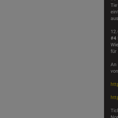
Tie
ein
aus
12.
#4
Wie
für
An 
von
htt
htt
Tic
Nor