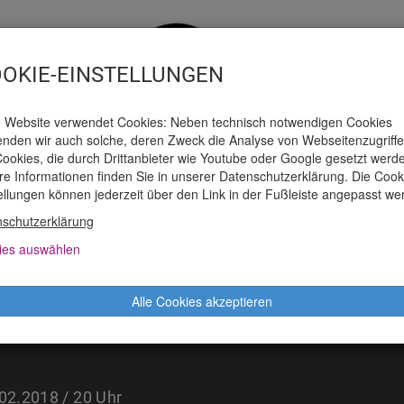
OKIE-EINSTELLUNGEN
 Website verwendet Cookies: Neben technisch notwendigen Cookies
nden wir auch solche, deren Zweck die Analyse von Webseitenzugriffen
ookies, die durch Drittanbieter wie Youtube oder Google gesetzt werd
e Informationen finden Sie in unserer Datenschutzerklärung. Die Cook
AUSPIELHAUS
TICKETS
PRESSE
M
ellungen können jederzeit über den Link in der Fußleiste angepasst we
schutzerklärung
ies auswählen
ODUKTIONEN
Alle Cookies akzeptieren
CHZEHN83 – EINE ERFUNDENE BELAG
02.2018 / 20 Uhr