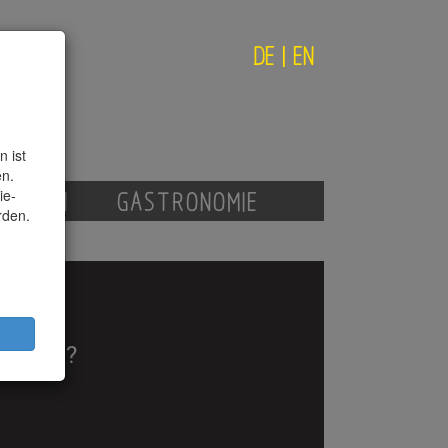
DE
|
EN
 ist
en.
ie-
AGAZIN
GASTRONOMIE
rden.
ERUNG?