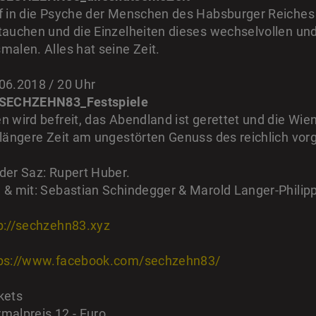
f in die Psyche der Menschen des Habsburger Reiches
tauchen und die Einzelheiten dieses wechselvollen un
malen. Alles hat seine Zeit.
06.2018 / 20 Uhr
 SECHZEHN83_Festspiele
n wird befreit, das Abendland ist gerettet und die Wi
 längere Zeit am ungestörten Genuss des reichlich vo
der Saz: Rupert Huber.
 & mit: Sebastian Schindegger & Marold Langer-Philip
p://sechzehn83.xyz
ps://www.facebook.com/sechzehn83/
kets
malpreis 12,- Euro