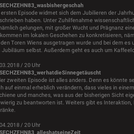
 SECHZEHN83_wasbishergeschah
 ersten Episode widmet sich dem Jubilieren der Jahr
schrieben haben. Unter Zuhilfenahme wissenschaftli
nämlich gelungen, mit großer Wucht und Prägnanz ein
lkommen im lokalen Geschehen zu konkretisieren, näml
 den Toren Wiens ausgetragen wurde und bei dem es u
 Jubiläum selbst. Außerdem geht es auch um Kaffeelo
03.2018 / 20 Uhr
 SECHZEHN83_werhatdieSinnegetäuscht
der zweiten Episode ist alles anders. Denn es könnte s
h auf einmal erheblich verändern, dass vieles in einem
chiene und manches, was aus der bisherigen Sicht eige
wierig zu beantworten ist. Weiters gibt es Interaktion
tränke.
04.2018 / 20 Uhr
 SECHZEHN83_alleshatseineZeit