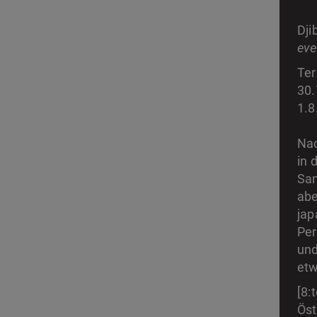
Dji
eve
Ter
30.
1.8
Nac
in 
San
abe
jap
Per
und
etw
[8:
Öst