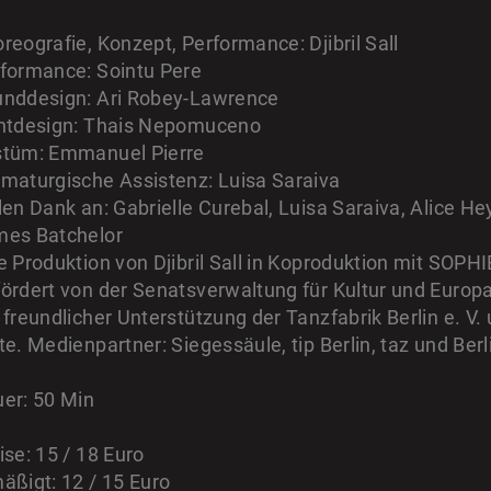
reografie, Konzept, Performance: Djibril Sall
formance: Sointu Pere
nddesign: Ari Robey-Lawrence
htdesign: Thais Nepomuceno
stüm: Emmanuel Pierre
maturgische Assistenz: Luisa Saraiva
len Dank an: Gabrielle Curebal, Luisa Saraiva, Alice 
es Batchelor
e Produktion von Djibril Sall in Koproduktion mit SO
ördert von der Senatsverwaltung für Kultur und Europa
 freundlicher Unterstützung der Tanzfabrik Berlin e. V
te. Medienpartner: Siegessäule, tip Berlin, taz und Berli
er: 50 Min
ise:
15 / 18 Euro
äßigt:
12 / 15 Euro