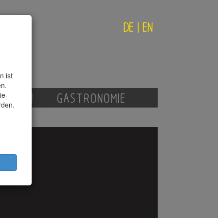
DE
|
EN
 ist
en.
ie-
AGAZIN
GASTRONOMIE
rden.