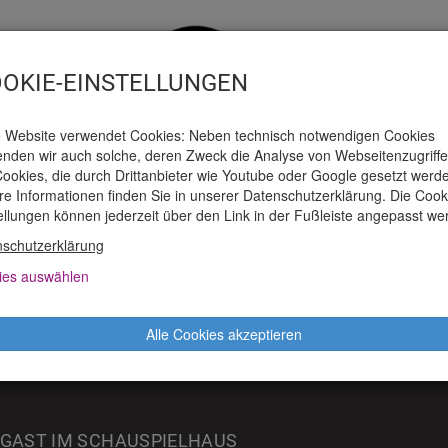
OKIE-EINSTELLUNGEN
 Website verwendet Cookies: Neben technisch notwendigen Cookies
nden wir auch solche, deren Zweck die Analyse von Webseitenzugriffen
ookies, die durch Drittanbieter wie Youtube oder Google gesetzt werd
e Informationen finden Sie in unserer Datenschutzerklärung. Die Cook
AUSPIELHAUS
TICKETS
PRESSE
M
ellungen können jederzeit über den Link in der Fußleiste angepasst we
schutzerklärung
ies auswählen
ODUKTIONEN
Alle Cookies akzeptieren
PULSTANZ 2022: DJIBRIL SALL (US/SN)
 GAST IM SCHAUSPIELHAUS