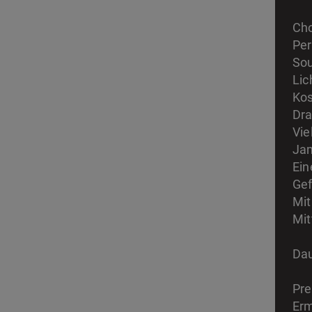
Cho
Per
Sou
Lic
Ko
Dra
Vie
Jam
Ein
Gef
Mit
Mit
Dau
Pre
Erm