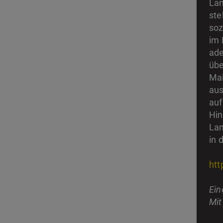
Lan
ste
soz
im 
ade
übe
Mal
aus
auf
Hin
Lan
in 
htt
Ein
Mit