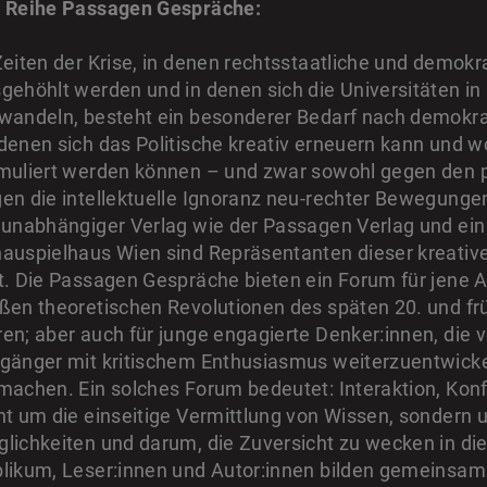
 Reihe Passagen Gespräche:
Zeiten der Krise, in denen rechtsstaatliche und demok
gehöhlt werden und in denen sich die Universitäten i
wandeln, besteht ein besonderer Bedarf nach demokr
denen sich das Politische kreativ erneuern kann und 
muliert werden können – und zwar sowohl gegen den p
en die intellektuelle Ignoranz neu-rechter Bewegunge
 unabhängiger Verlag wie der Passagen Verlag und ein
auspielhaus Wien sind Repräsentanten dieser kreative
t. Die Passagen Gespräche bieten ein Forum für jene A
ßen theoretischen Revolutionen des späten 20. und frü
en; aber auch für junge engagierte Denker:innen, die v
gänger mit kritischem Enthusiasmus weiterzuentwickel
machen. Ein solches Forum bedeutet: Interaktion, Konf
ht um die einseitige Vermittlung von Wissen, sondern
lichkeiten und darum, die Zuversicht zu wecken in d
likum, Leser:innen und Autor:innen bilden gemeinsam ei