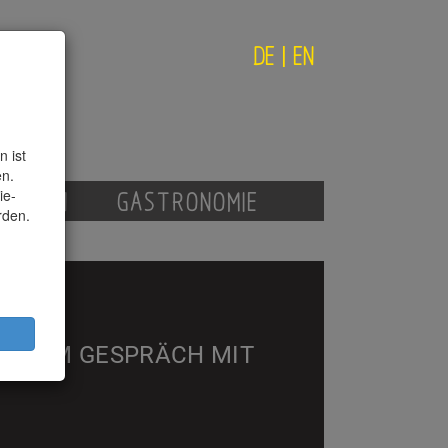
DE
|
EN
 ist
en.
ie-
AGAZIN
GASTRONOMIE
rden.
ÈRE IM GESPRÄCH MIT