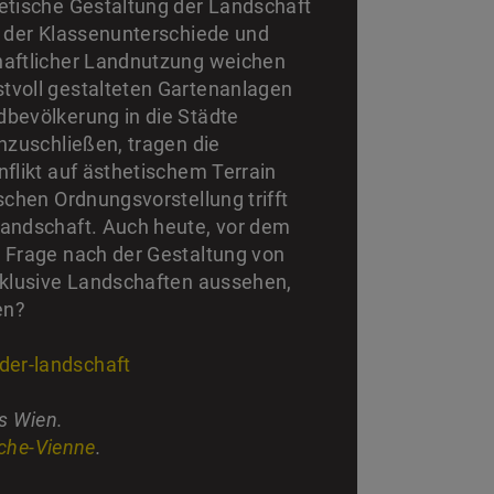
hetische Gestaltung der Landschaft
, der Klassenunterschiede und
haftlicher Landnutzung weichen
tvoll gestalteten Gartenanlagen
dbevölkerung in die Städte
nzuschließen, tragen die
nflikt auf ästhetischem Terrain
schen Ordnungsvorstellung trifft
Landschaft. Auch heute, vor dem
e Frage nach der Gestaltung von
inklusive Landschaften aussehen,
en?
der-landschaft
s Wien.
iche-Vienne
.