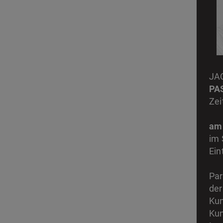
JA
PA
Zei
am 
im 
Ein
Par
der
Kun
Kun