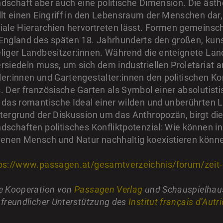
dschaft aber auch eine politische Dimension. Die äst
llt einen Eingriff in den Lebensraum der Menschen dar
iale Hierarchien hervortreten lässt. Formen gemeinsc
England des späten 18. Jahrhunderts den großen, kuns
liger Landbesitzer:innen. Während die enteignete Lan
rsiedeln muss, um sich dem industriellen Proletariat a
er:innen und Gartengestalter:innen den politischen Ko
. Der französische Garten als Symbol einer absolutisti
 das romantische Ideal einer wilden und unberührten 
tergrund der Diskussion um das Anthropozän, birgt di
dschaften politisches Konfliktpotenzial: Wie können 
denen Mensch und Natur nachhaltig koexistieren könn
ps://www.passagen.at/gesamtverzeichnis/forum/zeit-
e Kooperation von
Passagen Verlag
und Schauspielhau
 freundlicher Unterstützung des
Institut français d’Autr