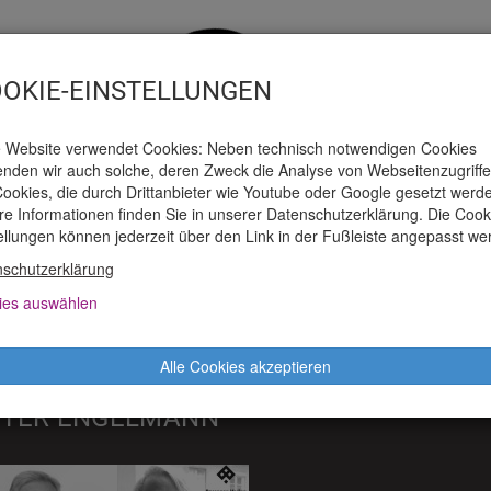
OKIE-EINSTELLUNGEN
 Website verwendet Cookies: Neben technisch notwendigen Cookies
nden wir auch solche, deren Zweck die Analyse von Webseitenzugriffen
ookies, die durch Drittanbieter wie Youtube oder Google gesetzt werd
e Informationen finden Sie in unserer Datenschutzerklärung. Die Cook
AUSPIELHAUS
TICKETS
PRESSE
M
ellungen können jederzeit über den Link in der Fußleiste angepasst we
schutzerklärung
ies auswählen
ODUKTIONEN
Alle Cookies akzeptieren
SSAGEN GESPRÄCHE: JACQUES RANCI
ETER ENGELMANN