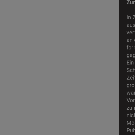
Zur
In 
aus
ver
an 
for
geg
Ein
Sch
Zei
gro
war
Vor
zu 
nic
Mög
Pub